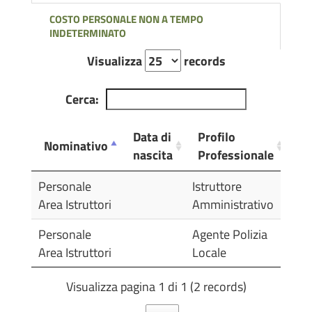
COSTO PERSONALE NON A TEMPO
INDETERMINATO
Visualizza
records
Cerca:
Data di
Profilo
Nominativo
Se
nascita
Professionale
Nominativo
Data di
Profilo
Se
Personale
Istruttore
nascita
Professionale
Area Istruttori
Amministrativo
Personale
Agente Polizia
Area Istruttori
Locale
Visualizza pagina 1 di 1 (2 records)